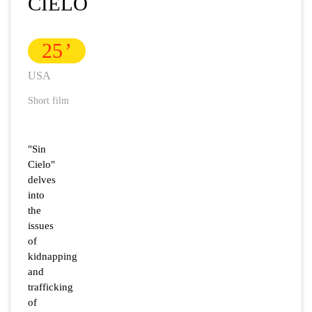
CIELO
25
USA
Short film
"Sin
Cielo"
delves
into
the
issues
of
kidnapping
and
trafficking
of