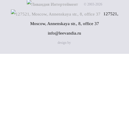
© 2003-2026
127521,
Moscow, Annenskaya str., 8, office 37
info@leevandia.ru
design by
Name
(*)
Phone
(*)
By clicking on the "Send" button, you consent to the
processing of my personal data in accordance with
Privacy
Policy