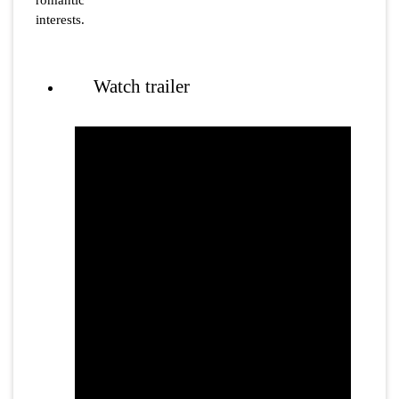
romantic
interests.
Watch trailer