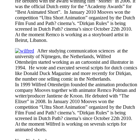
He debuted with the award winning film “Mortel” in 2006. It
was the official Dutch entry for the “Academy Awards” for
“Best Animated Short”. In January 2010 Mooves won the
competition “Ultra Short Animation” organized by the Dutch
Film Fund and Path? cinema’s. “Dirkjan Rules” is being
screened in Dutch Path? cinema’s since October 22th 2010.
At the moment Remco is working as a storyboard artist in
Beirut, Libanon.
After studying communication sciences at the
university of Nijmegen, the Netherlands, Wilfred
Ottenheijm started working as an cartoonist and illustrator in
1994. He wrote and executed several scripts for dutch comics
like Donald Duck Magazine and more recently for Dirkjan,
the number one selling comic in the Netherlands.
In 1999 Wilfred Ottenheijm founded the animation production
company Mooves together with animator Remco Polman and
writer/producer Jantiene de Kroon. He debuted with “The
Elixer” in 2008. In January 2010 Mooves won the
competition “Ultra Short Animation” organized by the Dutch
Film Fund and Path? cinema’s. “Dirkjan Rules” is being
screened in Dutch Path? cinema’s since October 22th 2010.
At the moment Wilfred is working on severals scripts for
animated shorts.