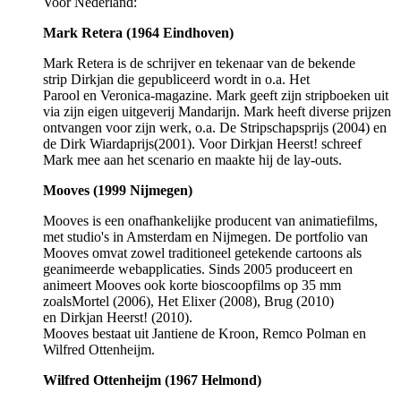
Voor Nederland:
Mark Retera (1964 Eindhoven)
Mark Retera is de schrijver en tekenaar van de bekende
strip Dirkjan die gepubliceerd wordt in o.a. Het
Parool en Veronica-magazine. Mark geeft zijn stripboeken uit
via zijn eigen uitgeverij Mandarijn. Mark heeft diverse prijzen
ontvangen voor zijn werk, o.a. De Stripschapsprijs (2004) en
de Dirk Wiardaprijs(2001). Voor Dirkjan Heerst! schreef
Mark mee aan het scenario en maakte hij de lay-outs.
Mooves (1999 Nijmegen)
Mooves is een onafhankelijke producent van animatiefilms,
met studio's in Amsterdam en Nijmegen. De portfolio van
Mooves omvat zowel traditioneel getekende cartoons als
geanimeerde webapplicaties. Sinds 2005 produceert en
animeert Mooves ook korte bioscoopfilms op 35 mm
zoalsMortel (2006), Het Elixer (2008), Brug (2010)
en Dirkjan Heerst! (2010).
Mooves bestaat uit Jantiene de Kroon, Remco Polman en
Wilfred Ottenheijm.
Wilfred Ottenheijm (1967 Helmond)