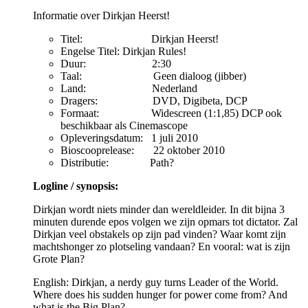
Informatie over Dirkjan Heerst!
Titel: Dirkjan Heerst!
Engelse Titel: Dirkjan Rules!
Duur: 2:30
Taal: Geen dialoog (jibber)
Land: Nederland
Dragers: DVD, Digibeta, DCP
Formaat: Widescreen (1:1,85) DCP ook
beschikbaar als Cinemascope
Opleveringsdatum: 1 juli 2010
Bioscooprelease: 22 oktober 2010
Distributie: Path?
Logline / synopsis:
Dirkjan wordt niets minder dan wereldleider. In dit bijna 3
minuten durende epos volgen we zijn opmars tot dictator. Zal
Dirkjan veel obstakels op zijn pad vinden? Waar komt zijn
machtshonger zo plotseling vandaan? En vooral: wat is zijn
Grote Plan?
English: Dirkjan, a nerdy guy turns Leader of the World.
Where does his sudden hunger for power come from? And
what is the Big Plan?