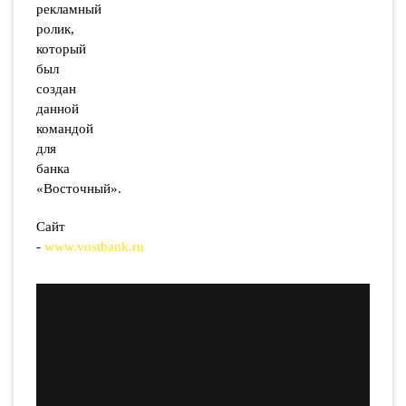
рекламный
ролик,
который
был
создан
данной
командой
для
банка
«Восточный».
Сайт
-
www.vostbank.ru