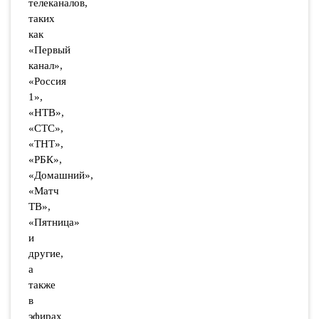
телеканалов,
таких
как
«Первый
канал»,
«Россия
1»,
«НТВ»,
«СТС»,
«ТНТ»,
«РБК»,
«Домашний»,
«Матч
ТВ»,
«Пятница»
и
другие,
а
также
в
эфирах