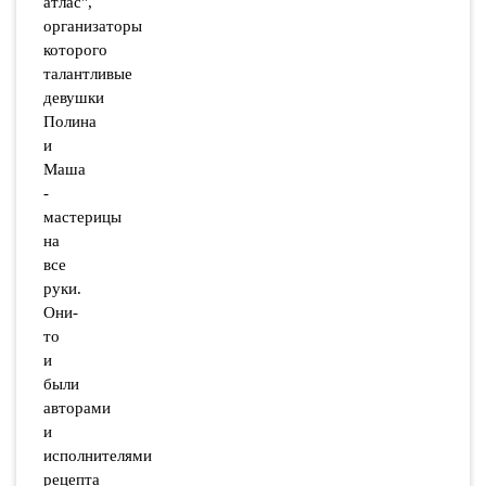
атлас",
организаторы
которого
талантливые
девушки
Полина
и
Маша
-
мастерицы
на
все
руки.
Они-
то
и
были
авторами
и
исполнителями
рецепта