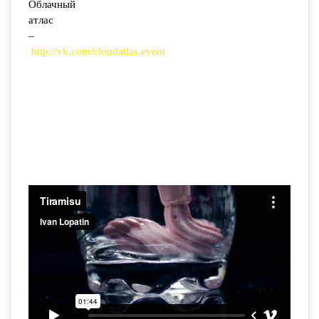
Облачный
атлас
–
http://vk.com/cloudatlas.event