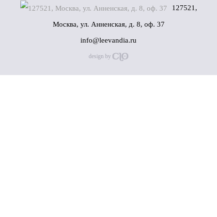
127521,
Москва, ул. Анненская, д. 8, оф. 37
info@leevandia.ru
design by
Имя
(*)
Телефон
(*)
Нажимая на кнопку "Отправить", вы даёте согласие на
обработку своих персональных данных в соответствии
c
Политикой конфиденциальности