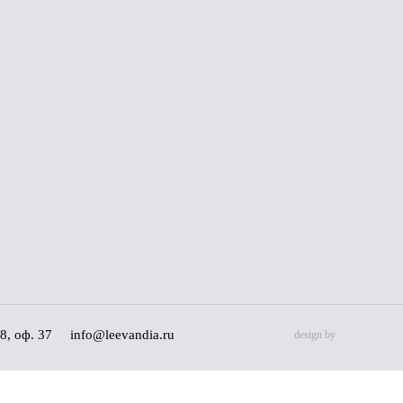
8, оф. 37
info@leevandia.ru
design by